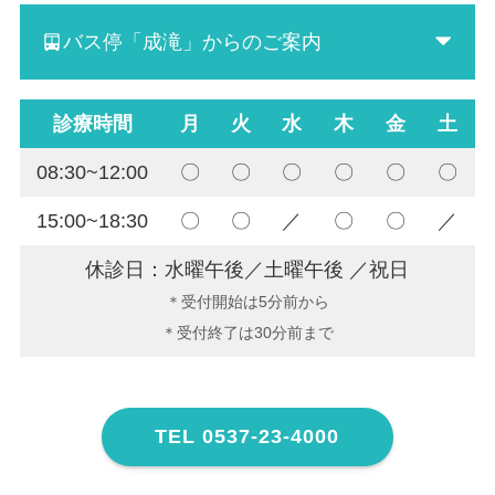
バス停「成滝」からのご案内
診療時間
月
火
水
木
金
土
08:30~12:00
〇
〇
〇
〇
〇
〇
15:00~18:30
〇
〇
／
〇
〇
／
休診日：水曜午後／土曜午後 ／祝日
＊受付開始は5分前から
＊受付終了は30分前まで
TEL 0537-23-4000