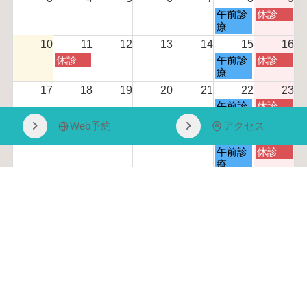
8
8
土
日
午前診
休診
月
月
曜
曜
療
1
2
日,
日,
s
n
10
11
12
13
14
15
16
8
8
t
d
火
土
日
休診
午前診
休診
月
月
2
2
曜
曜
曜
療
8
9
0
0
日,
日,
日,
t
t
17
18
19
20
21
22
23
2
2
8
8
8
h
h
6
6
土
日
午前診
休診
月
月
月
2
2
曜
曜
療
1
1
1
0
0
Web予約
アクセス
日,
日,
1
5
6
24
25
26
27
28
29
30
2
2
8
8
t
t
t
6
6
土
日
午前診
休診
月
月
h
h
h
曜
曜
療
2
2
2
2
2
日,
日,
2
3
31
1
2
3
4
5
6
0
0
0
8
8
n
r
2
2
2
土
日
午前診
休診
月
月
d
d
6
6
6
曜
曜
療
2
3
2
2
日,
日,
9
0
0
0
9
9
t
t
2
2
月
月
h
h
6
6
5
6
2
2
クリニック紹介
医師紹介
初診の方へ
診療のご案内
t
t
0
0
h
h
よくあるご質問
アクセス
交通事故
スタッフ募集
2
2
2
2
6
6
ご予約はこちら