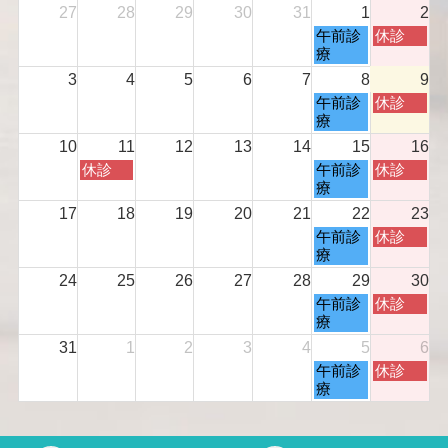
27
28
29
30
31
1
2
土
日
午前診
休診
曜
曜
療
日,
日,
3
4
5
6
7
8
9
8
8
土
日
午前診
休診
月
月
曜
曜
療
1
2
日,
日,
s
n
10
11
12
13
14
15
16
8
8
t
d
火
土
日
休診
午前診
休診
月
月
2
2
曜
曜
曜
療
8
9
0
0
日,
日,
日,
t
t
17
18
19
20
21
22
23
2
2
8
8
8
h
h
6
6
土
日
午前診
休診
月
月
月
2
2
曜
曜
療
1
1
1
0
0
日,
日,
1
5
6
24
25
26
27
28
29
30
2
2
8
8
t
t
t
6
6
土
日
午前診
休診
月
月
h
h
h
曜
曜
療
2
2
2
2
2
日,
日,
2
3
31
1
2
3
4
5
6
0
0
0
8
8
n
r
2
2
2
土
日
午前診
休診
月
月
d
d
6
6
6
曜
曜
療
2
3
2
2
日,
日,
9
0
0
0
9
9
t
t
2
2
月
月
h
h